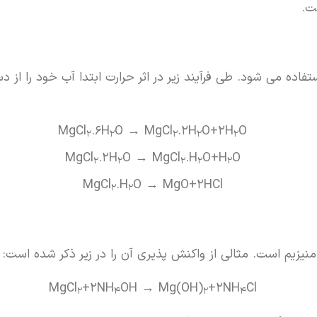
ت.
فاده می شود. طی فرآیند زیر در اثر حرارت ابتدا آب خود را از
MgCl
.6H
O → MgCl
.2H
O+2H
O
2
2
2
2
2
MgCl
.2H
O → MgCl
.H
O+H
O
2
2
2
2
2
MgCl
.H
O → MgO+2HCl
2
2
نیزیم است. مثالی از واکنش پذیری آن را در زیر ذکر شده است:
MgCl
+2NH
OH → Mg(OH)
+2NH
Cl
2
4
2
4