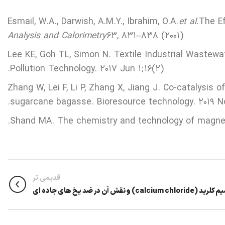
Esmail, W.A., Darwish, A.M.Y., Ibrahim, O.A.
et al.
The Ef
Analysis and Calorimetry
63, 831–838 (2001)
Lee KE, Goh TL, Simon N. Textile Industrial Wastew
Pollution Technology. 2017 Jun 1;16(2).
Zhang W, Lei F, Li P, Zhang X, Jiang J. Co-catalysis
sugarcane bagasse. Bioresource technology. 2019 Nov
Shand MA. The chemistry and technology of magnesi
قدیمی تر
calcium chlor) و نقش آن در ضد یخ های جاده ای