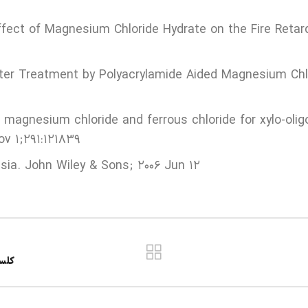
fect of Magnesium Chloride Hydrate on the Fire Retarda
ater Treatment by Polyacrylamide Aided Magnesium Chl
 of magnesium chloride and ferrous chloride for xylo-o
 1;291:121839.
a. John Wiley & Sons; 2006 Jun 12.
کلسیم کلرید (ide