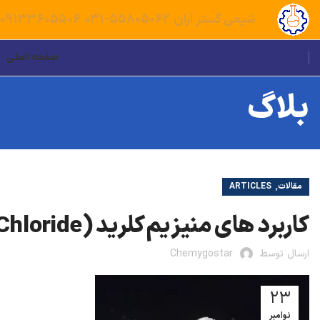
شیمی گستر آران
55805062-031
09133605506
صفحه اصلی
بلاگ
,
مقالات
ARTICLES
کاربرد های منیزیم کلرید (Magnesium Chloride)
ارسال توسط
Chemygostar
23
نوامبر